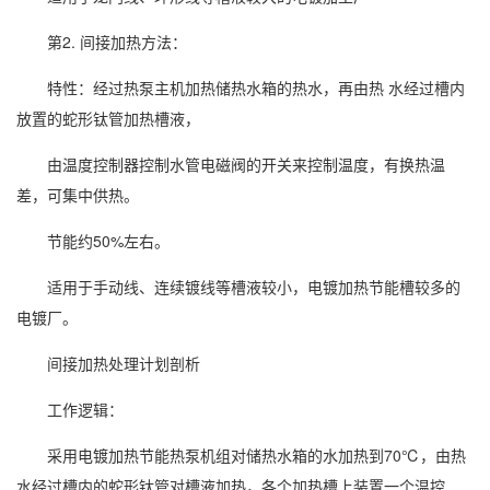
第2. 间接加热方法：
特性：经过热泵主机加热储热水箱的热水，再由热 水经过槽内
放置的蛇形钛管加热槽液，
由温度控制器控制水管电磁阀的开关来控制温度，有换热温
差，可集中供热。
节能约50%左右。
适用于手动线、连续镀线等槽液较小，电镀加热节能槽较多的
电镀厂。
间接加热处理计划剖析
工作逻辑：
采用电镀加热节能热泵机组对储热水箱的水加热到70℃，由热
水经过槽内的蛇形钛管对槽液加热，各个加热槽上装置一个温控