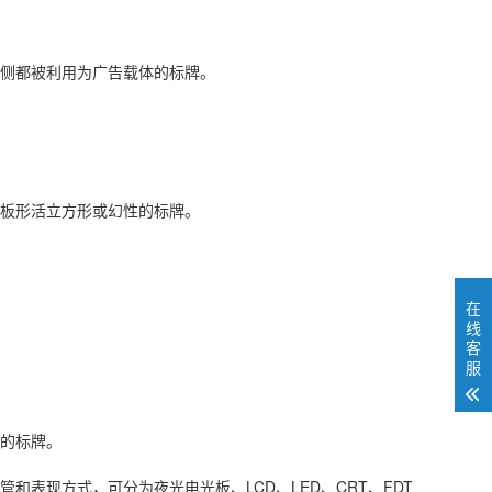
侧都被利用为广告载体的标牌。
板形活立方形或幻性的标牌。
在
线
客
服
的标牌。
现方式，可分为夜光电光板、LCD、LED、CRT、FDT