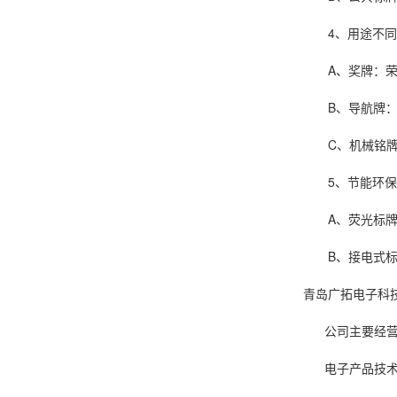
4、用途不同
A、奖牌：荣誉
B、导航牌：用
C、机械铭牌：
5、节能环保
A、荧光标牌，
B、接电式标牌
青岛广拓电子科
公司主要经营
电子产品技术