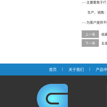
----主要聚焦
生产、销售：标
----为客户提
上一条
收
下一条
五
首页
关于我们
产品