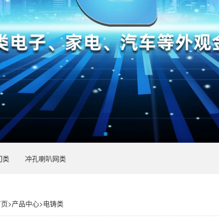
切类
冲孔喇叭网类
首页
>
产品中心
>
电铸类