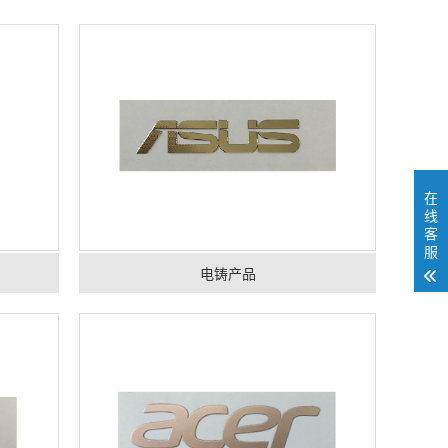
在
线
客
服
电铸产品